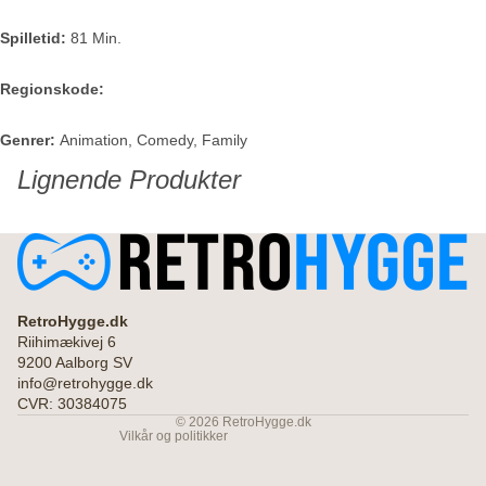
Spilletid:
81 Min.
Regionskode:
Genrer:
Animation, Comedy, Family
Lignende Produkter
Refusionspolitik
RetroHygge.dk
Politik om beskyttelse af persondata
Riihimækivej 6
9200 Aalborg SV
Servicevilkår
info@retrohygge.dk
Leveringspolitik
CVR: 30384075
© 2026
RetroHygge.dk
Vilkår og politikker