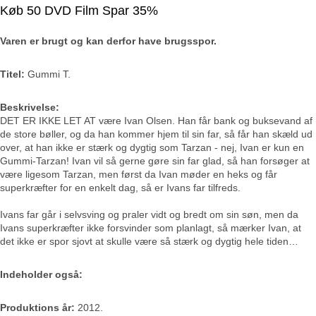
Køb 50 DVD Film Spar 35%
Varen er brugt og kan derfor have brugsspor.
Titel:
Gummi T.
Beskrivelse:
DET ER IKKE LET AT være Ivan Olsen. Han får bank og buksevand af
de store bøller, og da han kommer hjem til sin far, så får han skæld ud
over, at han ikke er stærk og dygtig som Tarzan - nej, Ivan er kun en
Gummi-Tarzan! Ivan vil så gerne gøre sin far glad, så han forsøger at
være ligesom Tarzan, men først da Ivan møder en heks og får
superkræfter for en enkelt dag, så er Ivans far tilfreds.
Ivans far går i selvsving og praler vidt og bredt om sin søn, men da
Ivans superkræfter ikke forsvinder som planlagt, så mærker Ivan, at
det ikke er spor sjovt at skulle være så stærk og dygtig hele tiden…
Indeholder også:
Produktions år:
2012.