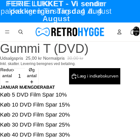
FERIE LUKKET - Vi sender
FERIE LUKKET - Vi sender
pakker igen Tirsdag d. 4 August
pakker igen Tirsdag d. 4
August
Varer i a
indkøbsku
0
Gummi T (DVD)
Udsalgspris
25,00 kr
Normalpris
30,00 kr
Inkl. skatter. Levering beregnes ved betaling.
Reducer
Øg
antal
antal
Læg i indkøbskurven
JANUAR MÆNGDERABAT
Køb 5 DVD Film Spar 10%
Køb 10 DVD Film Spar 15%
Køb 20 DVD Film Spar 20%
Køb 30 DVD Film Spar 25%
Køb 40 DVD Film Spar 30%