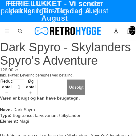
FERIE LUKKET - Vi sender
FERIE LUKKET - Vi sender
pakker igen Tirsdag d. 4 August
pakker igen Tirsdag d. 4
August
Varer i a
indkøbsku
0
Dark Spyro - Skylanders
Spyro's Adventure
126,00 kr
Inkl. skatter. Levering beregnes ved betaling.
Reducer
Øg
antal
antal
Udsolgt
Varen er brugt og kan have
brugstegn.
Navn:
Dark Spyro
Type:
Begrænset farvevariant / Skylander
Element:
Magi
Dark Spyro er en spilbar karakter i Skylanders: Spyro's Adventure, et