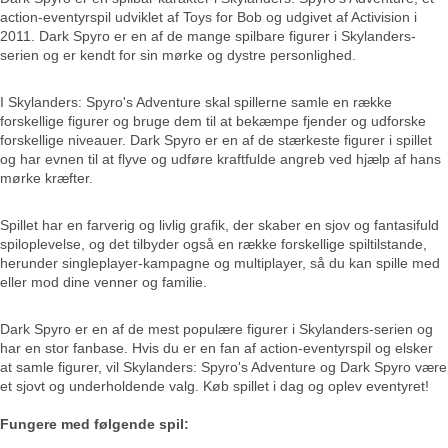
action-eventyrspil udviklet af Toys for Bob og udgivet af Activision i
2011. Dark Spyro er en af de mange spilbare figurer i Skylanders-
serien og er kendt for sin mørke og dystre personlighed.
I Skylanders: Spyro's Adventure skal spillerne samle en række
forskellige figurer og bruge dem til at bekæmpe fjender og udforske
forskellige niveauer. Dark Spyro er en af de stærkeste figurer i spillet
og har evnen til at flyve og udføre kraftfulde angreb ved hjælp af hans
mørke kræfter.
Spillet har en farverig og livlig grafik, der skaber en sjov og fantasifuld
spiloplevelse, og det tilbyder også en række forskellige spiltilstande,
herunder singleplayer-kampagne og multiplayer, så du kan spille med
eller mod dine venner og familie.
Dark Spyro er en af de mest populære figurer i Skylanders-serien og
har en stor fanbase. Hvis du er en fan af action-eventyrspil og elsker
at samle figurer, vil Skylanders: Spyro's Adventure og Dark Spyro være
et sjovt og underholdende valg. Køb spillet i dag og oplev eventyret!
Fungere med følgende spil: